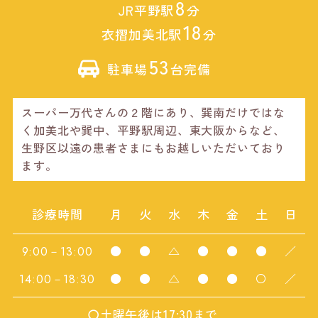
8
JR平野駅
分
18
衣摺加美北駅
分
53
駐車場
台完備
スーパー万代さんの２階にあり、巽南だけではな
く加美北や巽中、平野駅周辺、東大阪からなど、
生野区以遠の患者さまにもお越しいただいており
ます。
診療時間
月
火
水
木
金
土
日
●
●
△
●
●
●
／
9:00－13:00
●
●
△
●
●
〇
／
14:00－18:30
〇土曜午後は17:30まで