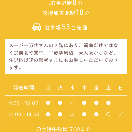
8
JR平野駅
分
18
衣摺加美北駅
分
53
駐車場
台完備
スーパー万代さんの２階にあり、巽南だけではな
く加美北や巽中、平野駅周辺、東大阪からなど、
生野区以遠の患者さまにもお越しいただいており
ます。
診療時間
月
火
水
木
金
土
日
●
●
△
●
●
●
／
9:00－13:00
●
●
△
●
●
〇
／
14:00－18:30
〇土曜午後は17:30まで